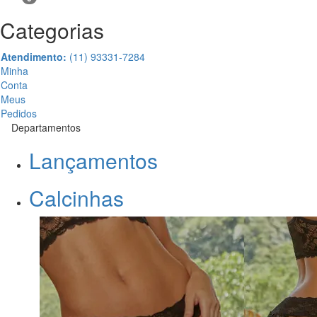
Categorias
Atendimento:
(11) 93331-7284
Minha
Conta
Meus
Pedidos
Departamentos
Lançamentos
Calcinhas