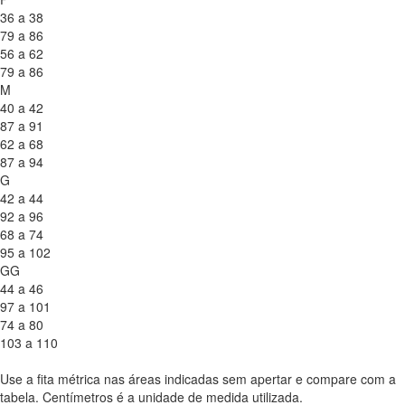
36 a 38
79 a 86
56 a 62
79 a 86
M
40 a 42
87 a 91
62 a 68
87 a 94
G
42 a 44
92 a 96
68 a 74
95 a 102
GG
44 a 46
97 a 101
74 a 80
103 a 110
Use a fita métrica nas áreas indicadas sem apertar e compare com a
tabela. Centímetros é a unidade de medida utilizada.