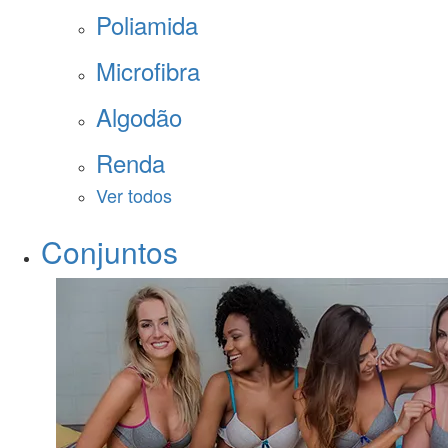
Poliamida
Microfibra
Algodão
Renda
Ver todos
Conjuntos