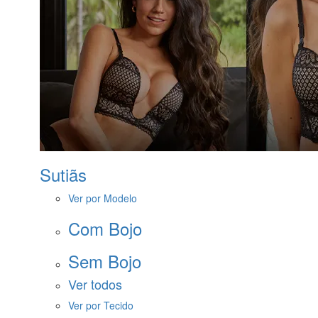
Sutiãs
Ver por Modelo
Com Bojo
Sem Bojo
Ver todos
Ver por Tecido