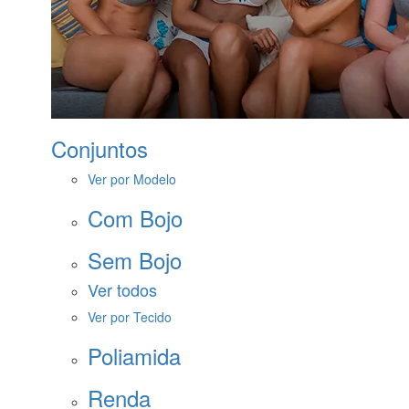
Conjuntos
Ver por Modelo
Com Bojo
Sem Bojo
Ver todos
Ver por Tecido
Poliamida
Renda