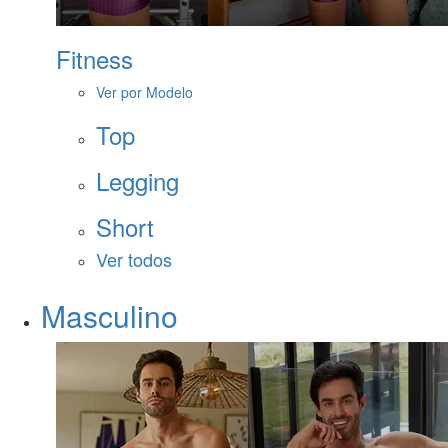
Fitness
Ver por Modelo
Top
Legging
Short
Ver todos
Masculino