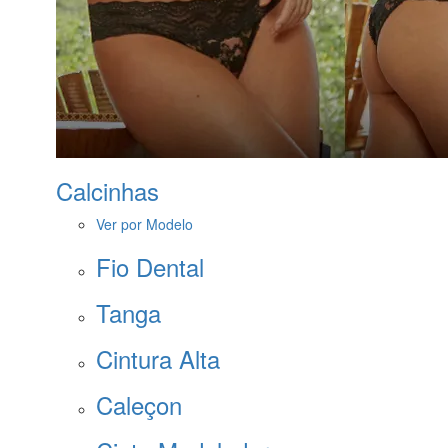
Calcinhas
Ver por Modelo
Fio Dental
Tanga
Cintura Alta
Caleçon