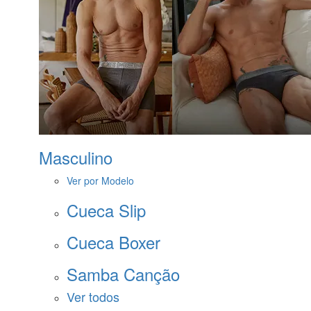
Masculino
Ver por Modelo
Cueca Slip
Cueca Boxer
Samba Canção
Ver todos