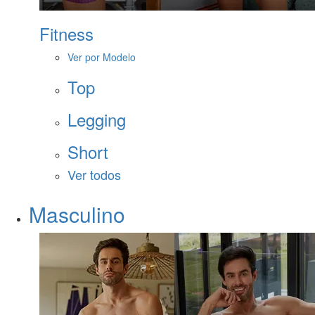
Fitness
Ver por Modelo
Top
Legging
Short
Ver todos
Masculino