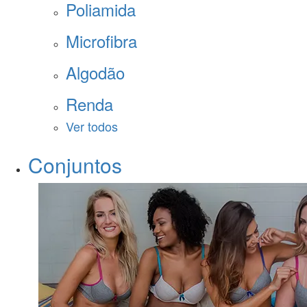
Poliamida
Microfibra
Algodão
Renda
Ver todos
Conjuntos