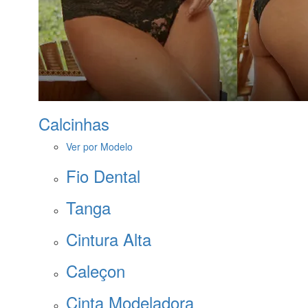
Calcinhas
Ver por Modelo
Fio Dental
Tanga
Cintura Alta
Caleçon
Cinta Modeladora