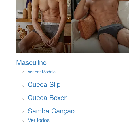
Masculino
Ver por Modelo
Cueca Slip
Cueca Boxer
Samba Canção
Ver todos