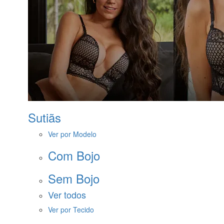
Sutiãs
Ver por Modelo
Com Bojo
Sem Bojo
Ver todos
Ver por Tecido