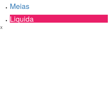
Meias
Liquida
X