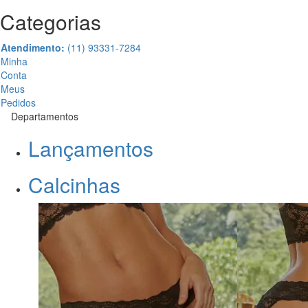
Categorias
Atendimento:
(11) 93331-7284
Minha
Conta
Meus
Pedidos
Departamentos
Lançamentos
Calcinhas