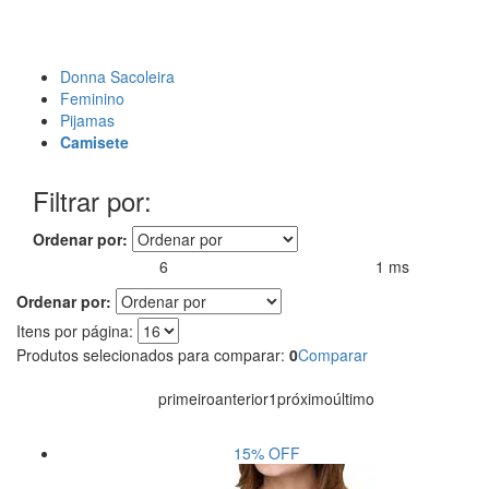
Donna Sacoleira
Feminino
Pijamas
Camisete
Filtrar por:
Ordenar por:
6
1 ms
Produtos encontrados:
Resultado da Pesquisa por:
em
Ordenar por:
Itens por página:
Produtos selecionados para comparar:
0
Comparar
primeiro
anterior
1
próximo
último
15%
OFF