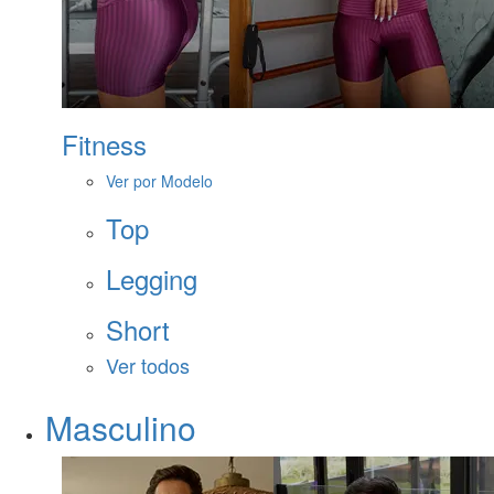
Fitness
Ver por Modelo
Top
Legging
Short
Ver todos
Masculino