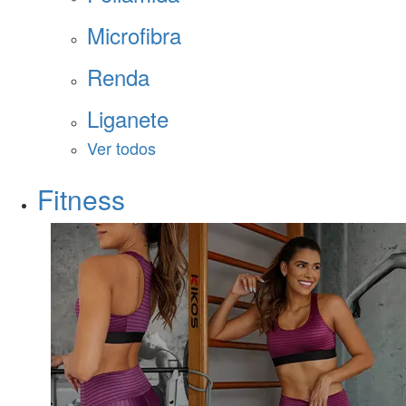
Microfibra
Renda
Liganete
Ver todos
Fitness