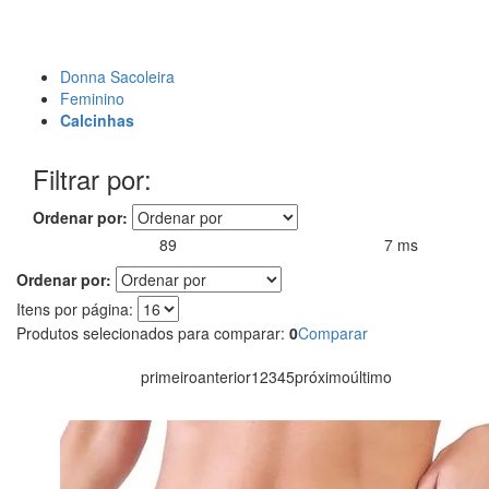
Donna Sacoleira
Feminino
Calcinhas
Filtrar por:
Ordenar por:
89
7 ms
Produtos encontrados:
Resultado da Pesquisa por:
em
Ordenar por:
Itens por página:
Produtos selecionados para comparar:
0
Comparar
primeiro
anterior
1
2
3
4
5
próximo
último