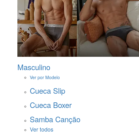
Masculino
Ver por Modelo
Cueca Slip
Cueca Boxer
Samba Canção
Ver todos