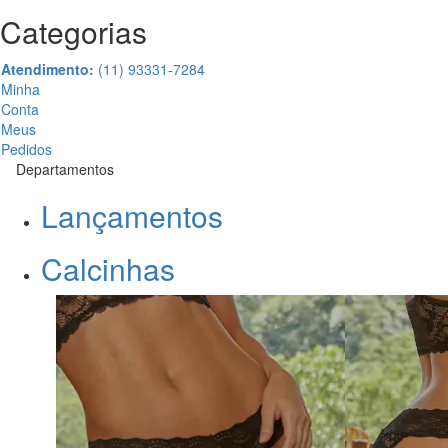
Categorias
Atendimento:
(11) 93331-7284
Minha
Conta
Meus
Pedidos
Departamentos
Lançamentos
Calcinhas