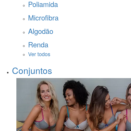
Poliamida
Microfibra
Algodão
Renda
Ver todos
Conjuntos