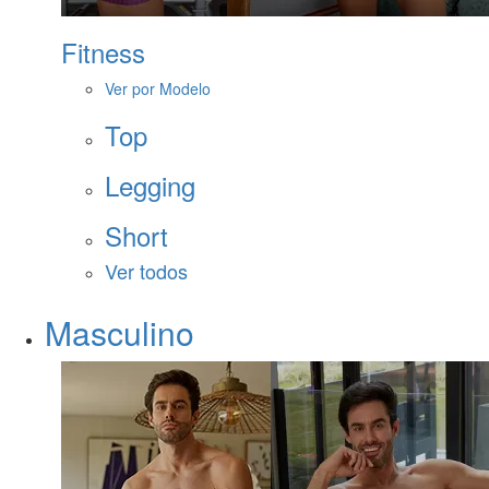
Fitness
Ver por Modelo
Top
Legging
Short
Ver todos
Masculino