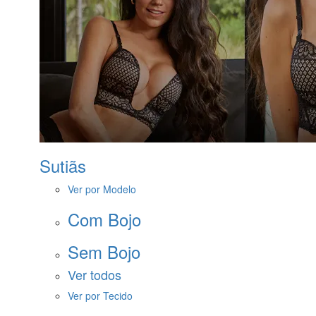
Sutiãs
Ver por Modelo
Com Bojo
Sem Bojo
Ver todos
Ver por Tecido