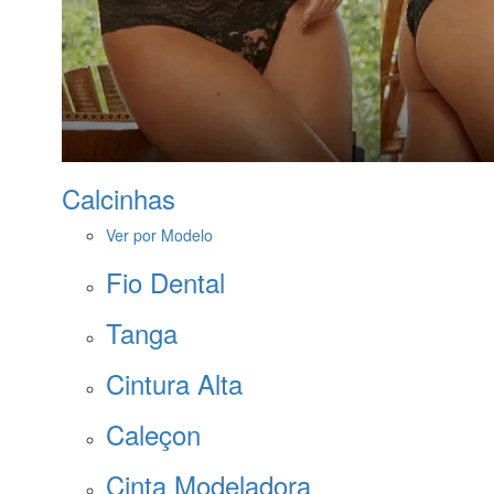
Calcinhas
Ver por Modelo
Fio Dental
Tanga
Cintura Alta
Caleçon
Cinta Modeladora