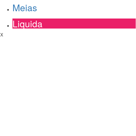
Meias
Liquida
X