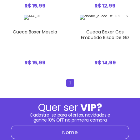
R$ 15,99
R$ 12,99
Cueca Boxer Mescla
Cueca Boxer Cós
Embutido Risca De Giz
R$ 15,99
R$ 14,99
1
Quer ser
VIP?
Cadastre-se para ofertas, novidades e
ganhe
10% OFF
na primeira compra