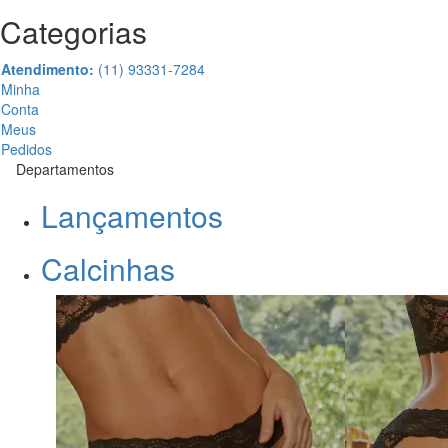
Categorias
Atendimento:
(11) 93331-7284
Minha
Conta
Meus
Pedidos
Departamentos
Lançamentos
Calcinhas