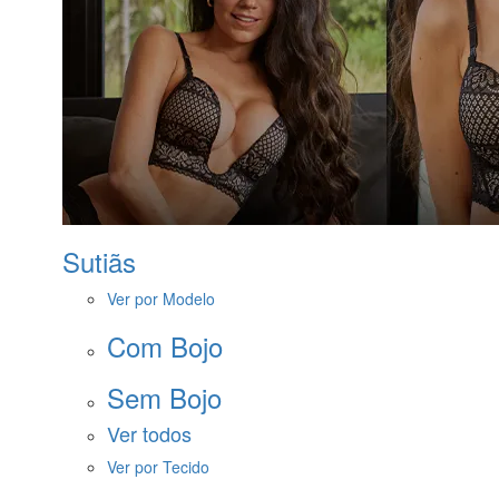
Sutiãs
Ver por Modelo
Com Bojo
Sem Bojo
Ver todos
Ver por Tecido