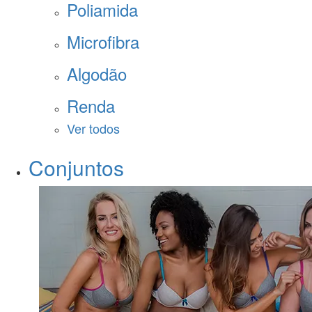
Poliamida
Microfibra
Algodão
Renda
Ver todos
Conjuntos