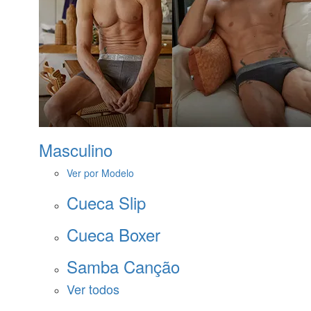
Masculino
Ver por Modelo
Cueca Slip
Cueca Boxer
Samba Canção
Ver todos