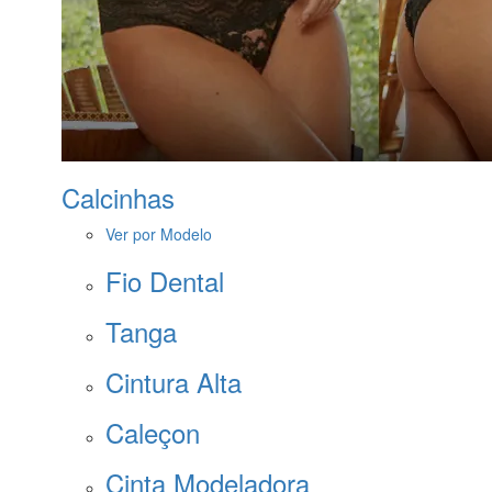
Calcinhas
Ver por Modelo
Fio Dental
Tanga
Cintura Alta
Caleçon
Cinta Modeladora