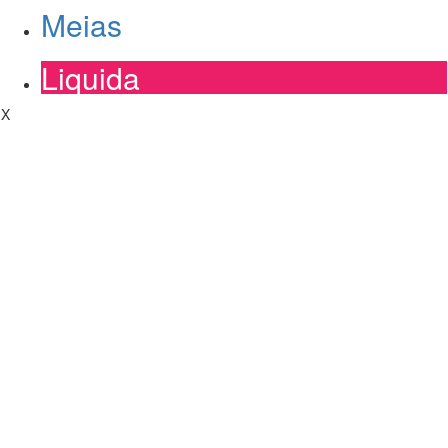
Meias
Liquida
X