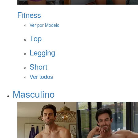
Fitness
Ver por Modelo
Top
Legging
Short
Ver todos
Masculino