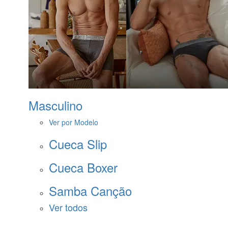
Masculino
Ver por Modelo
Cueca Slip
Cueca Boxer
Samba Canção
Ver todos