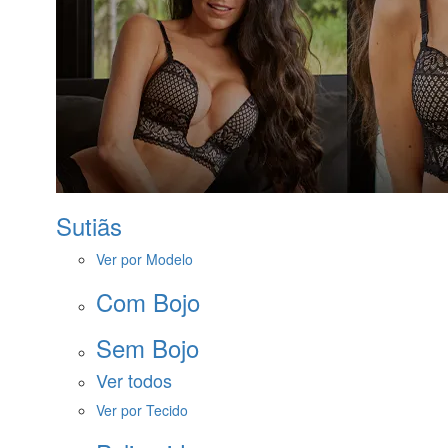
Sutiãs
Ver por Modelo
Com Bojo
Sem Bojo
Ver todos
Ver por Tecido