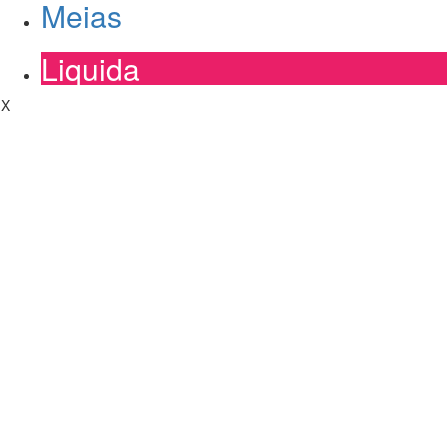
Meias
Liquida
X