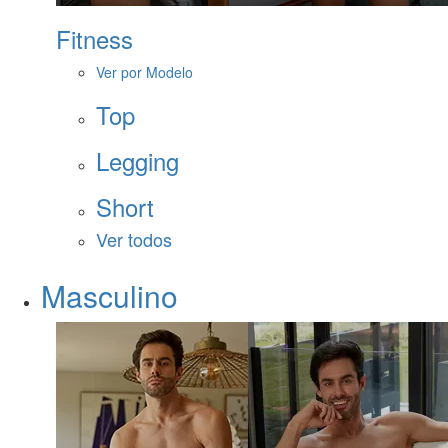
Fitness
Ver por Modelo
Top
Legging
Short
Ver todos
Masculino