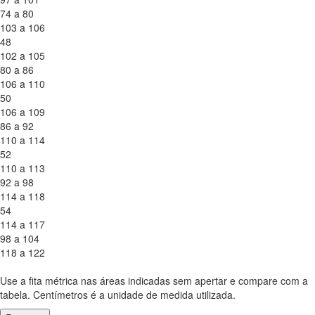
74 a 80
103 a 106
48
102 a 105
80 a 86
106 a 110
50
106 a 109
86 a 92
110 a 114
52
110 a 113
92 a 98
114 a 118
54
114 a 117
98 a 104
118 a 122
Use a fita métrica nas áreas indicadas sem apertar e compare com a
tabela. Centímetros é a unidade de medida utilizada.