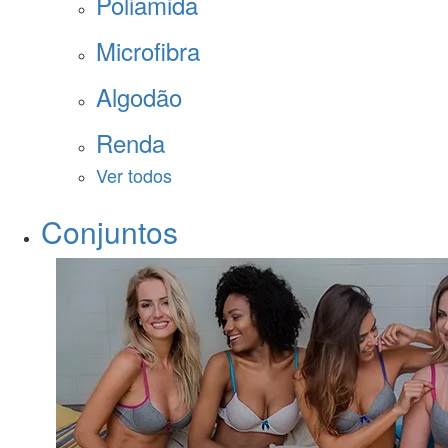
Poliamida
Microfibra
Algodão
Renda
Ver todos
Conjuntos