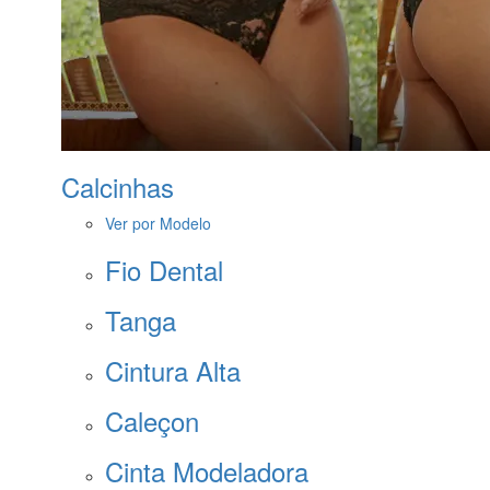
Calcinhas
Ver por Modelo
Fio Dental
Tanga
Cintura Alta
Caleçon
Cinta Modeladora