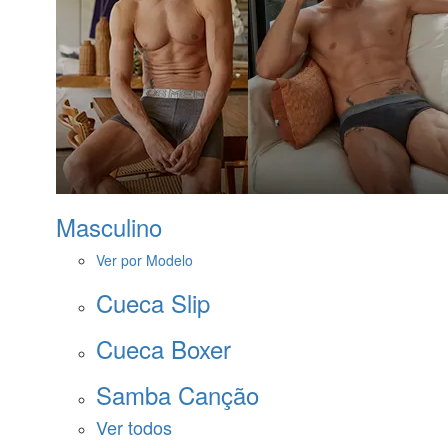
Masculino
Ver por Modelo
Cueca Slip
Cueca Boxer
Samba Canção
Ver todos