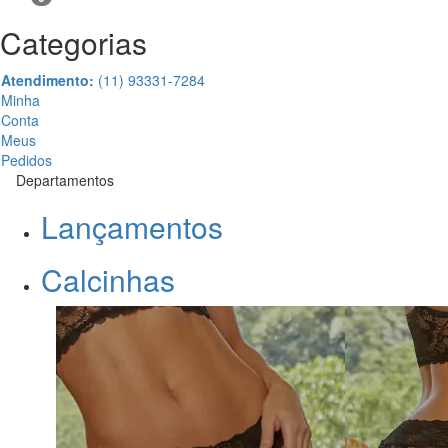
Categorias
Atendimento:
(11) 93331-7284
Minha
Conta
Meus
Pedidos
Departamentos
Lançamentos
Calcinhas