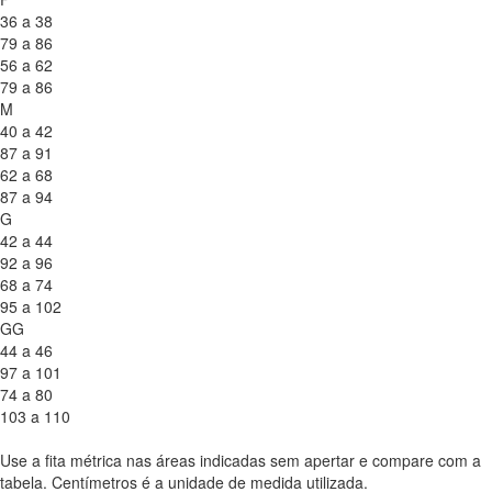
36 a 38
79 a 86
56 a 62
79 a 86
M
40 a 42
87 a 91
62 a 68
87 a 94
G
42 a 44
92 a 96
68 a 74
95 a 102
GG
44 a 46
97 a 101
74 a 80
103 a 110
Use a fita métrica nas áreas indicadas sem apertar e compare com a
tabela. Centímetros é a unidade de medida utilizada.