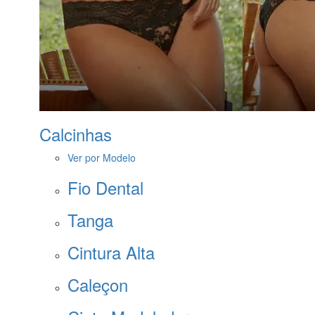
Calcinhas
Ver por Modelo
Fio Dental
Tanga
Cintura Alta
Caleçon