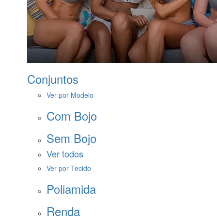
Conjuntos
Ver por Modelo
Com Bojo
Sem Bojo
Ver todos
Ver por Tecido
Poliamida
Renda