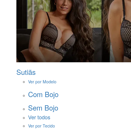
Sutiãs
Ver por Modelo
Com Bojo
Sem Bojo
Ver todos
Ver por Tecido