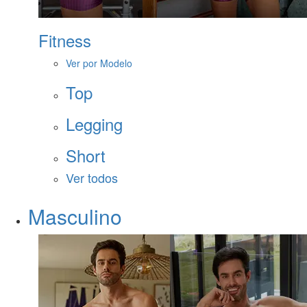
Fitness
Ver por Modelo
Top
Legging
Short
Ver todos
Masculino