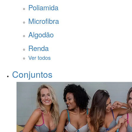
Poliamida
Microfibra
Algodão
Renda
Ver todos
Conjuntos