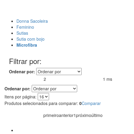
Donna Sacoleira
Feminino
Sutias
Sutia com bojo
Microfibra
Filtrar por:
Ordenar por:
2
1 ms
Produtos encontrados:
Resultado da Pesquisa por:
em
Ordenar por:
Itens por página:
Produtos selecionados para comparar:
0
Comparar
primeiro
anterior
1
próximo
último