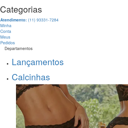
Categorias
Atendimento:
(11) 93331-7284
Minha
Conta
Meus
Pedidos
Departamentos
Lançamentos
Calcinhas