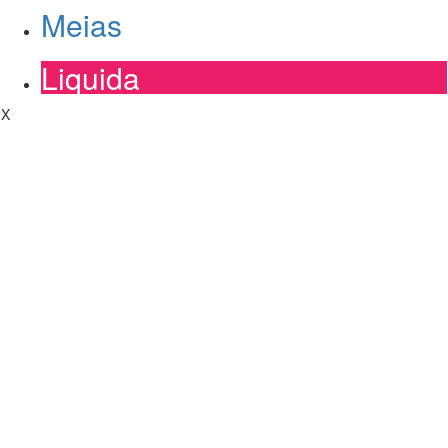
Meias
Liquida
X