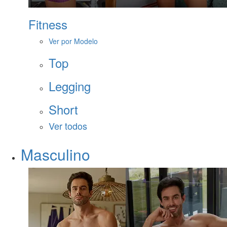
Fitness
Ver por Modelo
Top
Legging
Short
Ver todos
Masculino