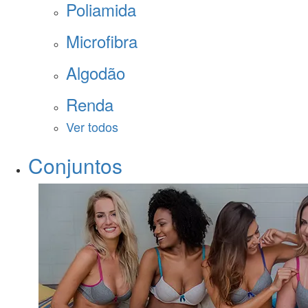
Poliamida
Microfibra
Algodão
Renda
Ver todos
Conjuntos