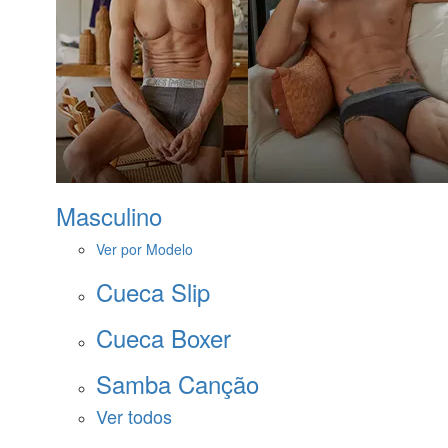
Masculino
Ver por Modelo
Cueca Slip
Cueca Boxer
Samba Canção
Ver todos