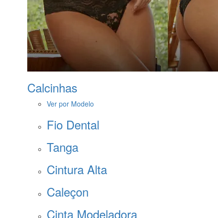
Calcinhas
Ver por Modelo
Fio Dental
Tanga
Cintura Alta
Caleçon
Cinta Modeladora