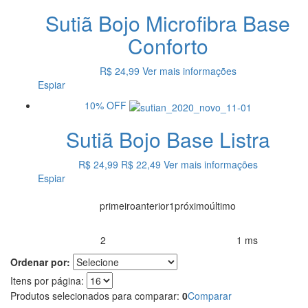
Sutiã Bojo Microfibra Base
Conforto
R$ 24,99
Ver mais informações
Espiar
10%
OFF
Sutiã Bojo Base Listra
R$ 24,99
R$ 22,49
Ver mais informações
Espiar
primeiro
anterior
1
próximo
último
2
1 ms
Produtos encontrados:
Resultado da Pesquisa por:
em
Ordenar por:
Itens por página:
Produtos selecionados para comparar:
0
Comparar