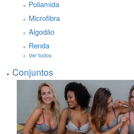
Poliamida
Microfibra
Algodão
Renda
Ver todos
Conjuntos