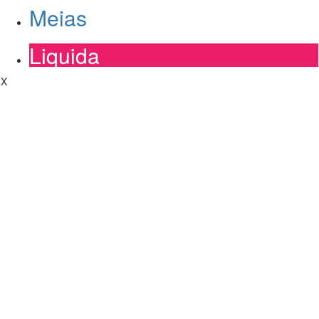
Meias
Liquida
X