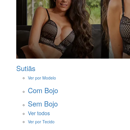
Sutiãs
Ver por Modelo
Com Bojo
Sem Bojo
Ver todos
Ver por Tecido