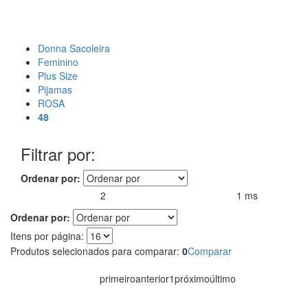
Donna Sacoleira
Feminino
Plus Size
Pijamas
ROSA
48
Filtrar por:
Ordenar por:
2
1 ms
Produtos encontrados:
Resultado da Pesquisa por:
em
Ordenar por:
Itens por página:
Produtos selecionados para comparar:
0
Comparar
primeiro
anterior
1
próximo
último