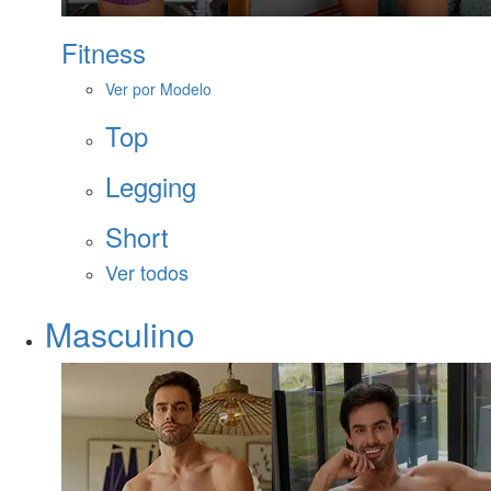
Fitness
Ver por Modelo
Top
Legging
Short
Ver todos
Masculino