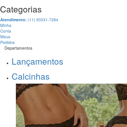
Categorias
Atendimento:
(11) 93331-7284
Minha
Conta
Meus
Pedidos
Departamentos
Lançamentos
Calcinhas