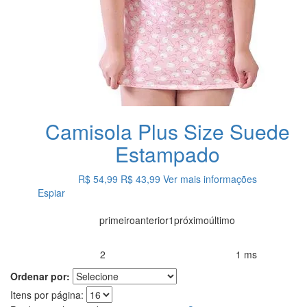
Camisola Plus Size Suede
Estampado
R$ 54,99
R$ 43,99
Ver mais informações
Espiar
primeiro
anterior
1
próximo
último
2
1 ms
Produtos encontrados:
Resultado da Pesquisa por:
em
Ordenar por:
Itens por página: