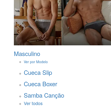
Masculino
Ver por Modelo
Cueca Slip
Cueca Boxer
Samba Canção
Ver todos