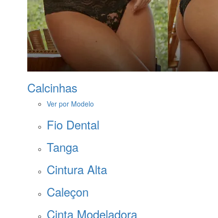
Calcinhas
Ver por Modelo
Fio Dental
Tanga
Cintura Alta
Caleçon
Cinta Modeladora