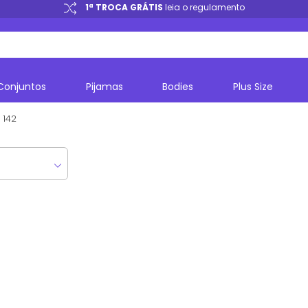
1ª TROCA GRÁTIS
leia o regulamento
Conjuntos
Pijamas
Bodies
Plus Size
142