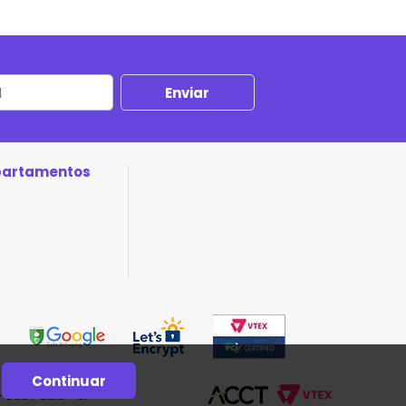
partamentos
Continuar
- São Paulo - SP