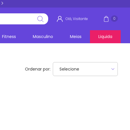
5% PIX E BOLETO
acima de R$ 100,00
0
Olá, Visitante
Fitness
Masculino
Meias
Liquida
Ordenar por: