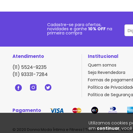
Cadastre-se para ofertas,
novidades e ganhe
10% OFF
na
primeira compra
Atendimento
Institucional
Quem somos
(11) 5524-9235
Seja Revendedora
(11) 93331-7284
Formas de pagamen
Política de Privacidad
Política de Seguranç
Pagamento
Utilizamos cookies p
em
continuar
, voc
© 2020 Donna Moda Íntima e Fitness | Todos os direitos reserv