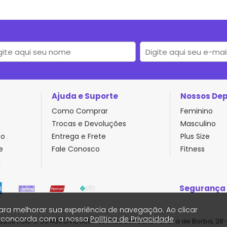
Ajuda e Suporte
Nossos De
Como Comprar
Feminino
Trocas e Devoluções
Masculino
to
Entrega e Frete
Plus Size
e
Fale Conosco
Fitness
a
Segurança
ara melhorar sua experiência de navegação. Ao clicar
ê concorda com a nossa
Política de Privacidade
.
ados | CNPJ: 09.439.346/0001-65 | Rua Benedito Pereira de Borba, 28 