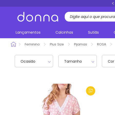
FRETE GRÁTIS
acima de R$ 199,00 Sul e Sudeste
Lançamentos
Calcinhas
Sutiãs
Feminino
Plus Size
Pijamas
ROSA
Ocasião
Tamanho
Cor
20%
OFF