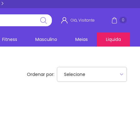
5% PIX E BOLETO
acima de R$ 100,00
0
Olá, Visitante
Fitness
Masculino
Meias
Liquida
Ordenar por: