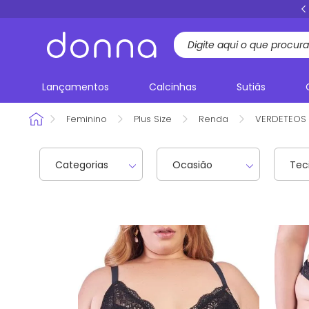
FRETE GRÁTIS
acima de R$ 199,00 Sul e Sudeste
Lançamentos
Calcinhas
Sutiãs
Feminino
Plus Size
Renda
VERDETEOS
Categorias
Ocasião
Tec