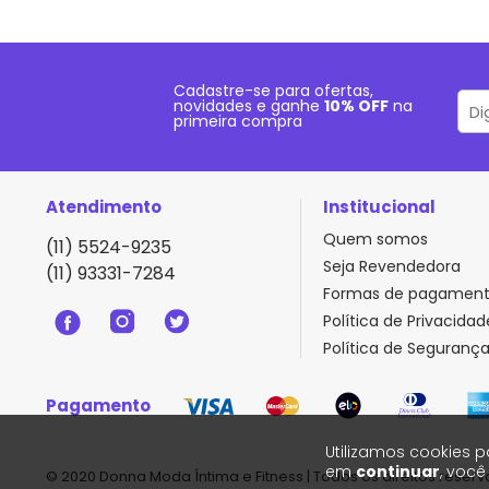
Cadastre-se para ofertas,
novidades e ganhe
10% OFF
na
primeira compra
Atendimento
Institucional
Quem somos
(11) 5524-9235
Seja Revendedora
(11) 93331-7284
Formas de pagamen
Política de Privacidad
Política de Seguranç
Pagamento
Utilizamos cookies p
em
continuar
, voc
© 2020 Donna Moda Íntima e Fitness | Todos os direitos reserv