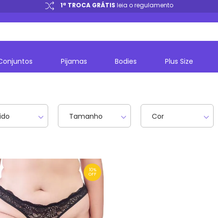
1ª TROCA GRÁTIS
leia o regulamento
Conjuntos
Pijamas
Bodies
Plus Size
ido
Tamanho
Cor
10%
OFF