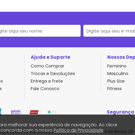
Ajuda e Suporte
Nossos De
Como Comprar
Feminino
Trocas e Devoluções
Masculino
to
Entrega e Frete
Plus Size
e
Fale Conosco
Fitness
a
Segurança
ara melhorar sua experiência de navegação. Ao clicar
ê concorda com a nossa
Política de Privacidade
.
ados | CNPJ: 09.439.346/0001-65 | Rua Benedito Pereira de Borba, 28 