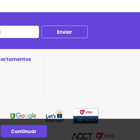
partamentos
Continuar
- São Paulo - SP