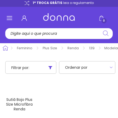
e
1ª TROCA GRÁTIS
leia o regulamento
0
Feminino
Plus Size
Renda
139
Modela
Filtrar por:
Sutiã Bojo Plus
Size Microfibra
Renda