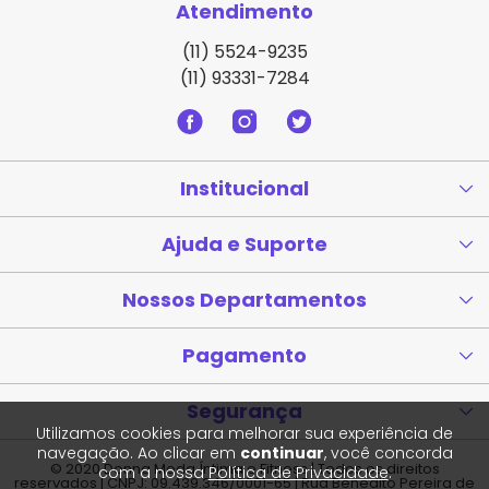
Atendimento
(11) 5524-9235
(11) 93331-7284
Institucional
Ajuda e Suporte
Nossos Departamentos
Pagamento
Segurança
Utilizamos cookies para melhorar sua experiência de
navegação. Ao clicar em
continuar
, você concorda
© 2020 Donna Moda Íntima e Fitness | Todos os direitos
com a nossa
Política de Privacidade
.
reservados | CNPJ: 09.439.346/0001-65 | Rua Benedito Pereira de