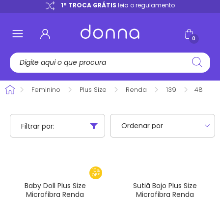
e
1ª TROCA GRÁTIS
leia o regulamento
0
Feminino
Plus Size
Renda
139
48
Filtrar por:
10%
OFF
Baby Doll Plus Size
Sutiã Bojo Plus Size
Microfibra Renda
Microfibra Renda