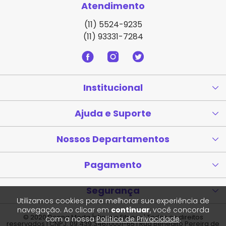
Atendimento
(11) 5524-9235
(11) 93331-7284
Institucional
Ajuda e Suporte
Nossos Departamentos
Pagamento
Segurança
Utilizamos cookies para melhorar sua experiência de
navegação. Ao clicar em
continuar
, você concorda
© 2020 Donna Moda Íntima e Fitness | Todos os direitos
com a nossa
Política de Privacidade
.
reservados | CNPJ: 09.439.346/0001-65 | Rua Benedito Pereira de