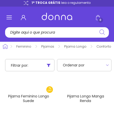
e
1ª TROCA GRÁTIS
leia o regulamento
0
Feminino
Pijamas
Pijama Longo
Conforto
Filtrar por:
7%
OFF
Pijama Feminino Longo
Pijama Longo Manga
Suede
Renda