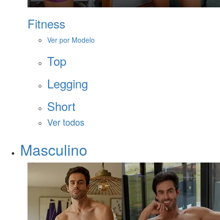
Fitness
Ver por Modelo
Top
Legging
Short
Ver todos
Masculino