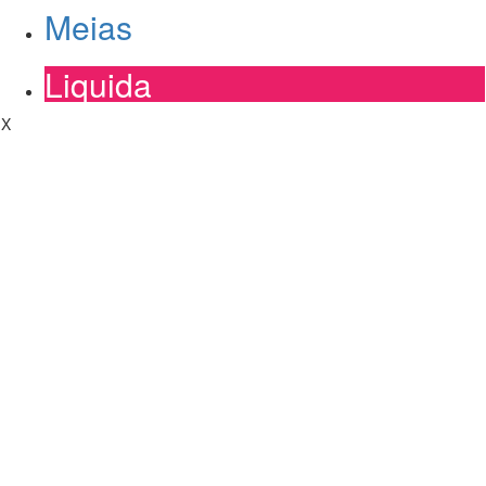
Meias
Liquida
X