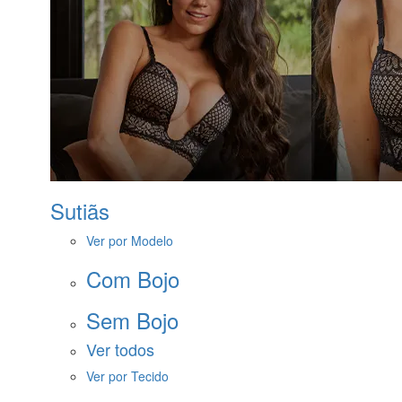
Sutiãs
Ver por Modelo
Com Bojo
Sem Bojo
Ver todos
Ver por Tecido