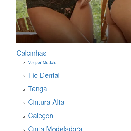
Calcinhas
Ver por Modelo
Fio Dental
Tanga
Cintura Alta
Caleçon
Cinta Modeladora