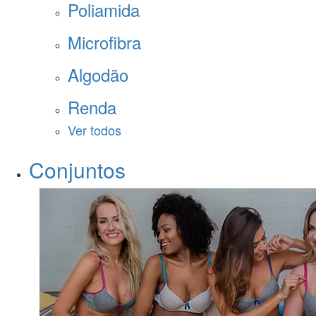
Poliamida
Microfibra
Algodão
Renda
Ver todos
Conjuntos