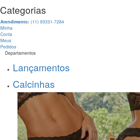
Categorias
Atendimento:
(11) 93331-7284
Minha
Conta
Meus
Pedidos
Departamentos
Lançamentos
Calcinhas