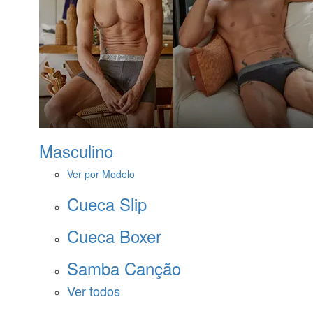
Masculino
Ver por Modelo
Cueca Slip
Cueca Boxer
Samba Canção
Ver todos