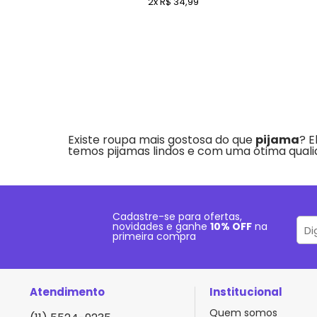
2x R$ 34,99
Existe roupa mais gostosa do que
pijama
? E
temos pijamas lindos e com uma ótima qualida
Cadastre-se para ofertas,
novidades e ganhe
10% OFF
na
primeira compra
Atendimento
Institucional
Quem somos