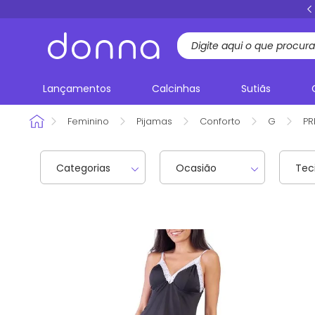
FRETE GRÁTIS
acima de R$ 199,00 Sul e Sudeste
Lançamentos
Calcinhas
Sutiãs
Feminino
Pijamas
Conforto
G
PR
Categorias
Ocasião
Tec