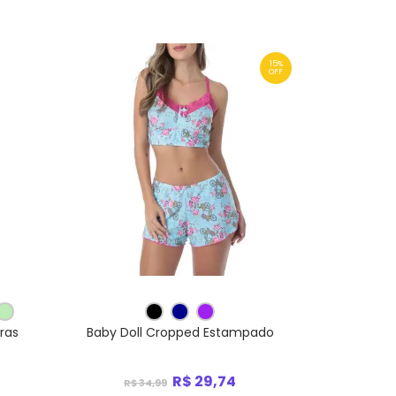
15%
OFF
ras
Baby Doll Cropped Estampado
R$ 29,74
R$ 34,99