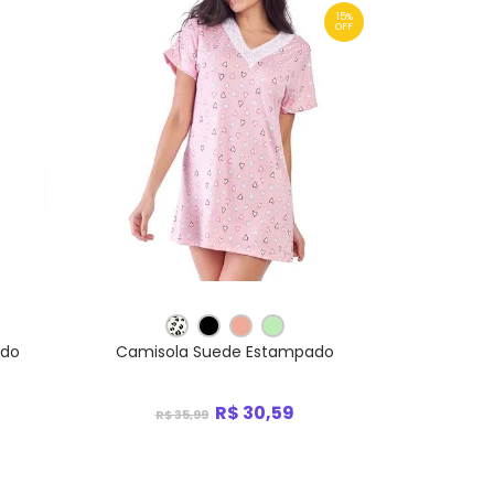
15%
OFF
ado
Camisola Suede Estampado
R$ 30,59
R$ 35,99