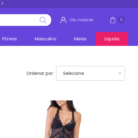
5% PIX E BOLETO
acima de R$ 100,00
0
Olá, Visitante
Fitness
Masculino
Meias
Liquida
Ordenar por: