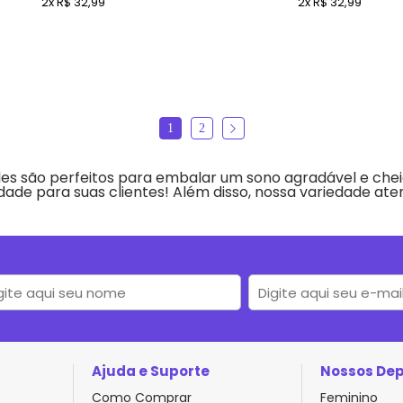
2x R$ 32,99
2x R$ 32,99
1
2
les são perfeitos para embalar um sono agradável e chei
de para suas clientes! Além disso, nossa variedade atend
Ajuda e Suporte
Nossos De
Como Comprar
Feminino