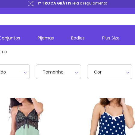
1ª TROCA GRÁTIS
leia o regulamento
Conjuntos
Pijamas
Bodies
Plus Size
ETO
ido
Tamanho
Cor