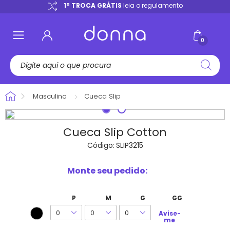
e
1ª TROCA GRÁTIS
leia o regulamento
0
Masculino
Cueca Slip
Cueca Slip Cotton
Código:
SLIP3215
Monte seu pedido:
P
M
G
GG
Avise-
me