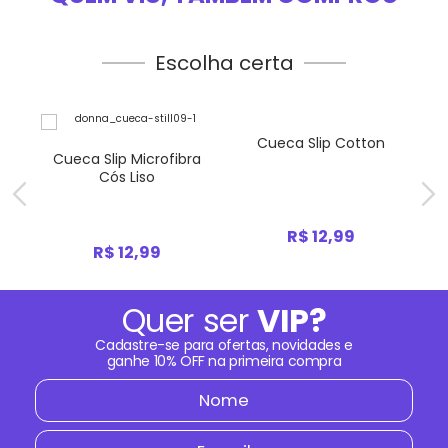
Escolha certa
Cueca Slip Cotton
a
Cueca Slip Microfibra
Cós Liso
R$ 12,99
R$ 12,99
Quer ser
VIP?
Cadastre-se para ofertas, novidades e
ganhe
10% OFF
na primeira compra