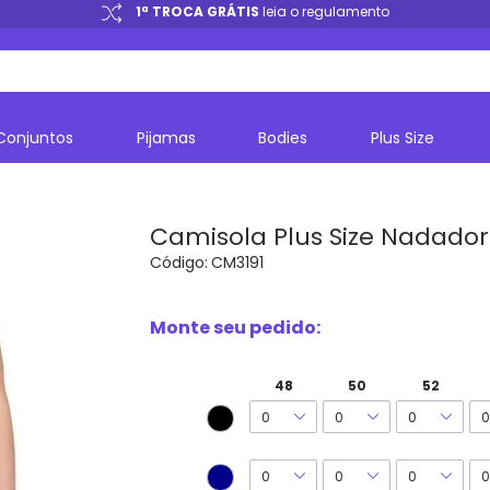
1ª TROCA GRÁTIS
leia o regulamento
Conjuntos
Pijamas
Bodies
Plus Size
Camisola Plus Size Nadador 
Código:
CM3191
Monte seu pedido:
48
50
52