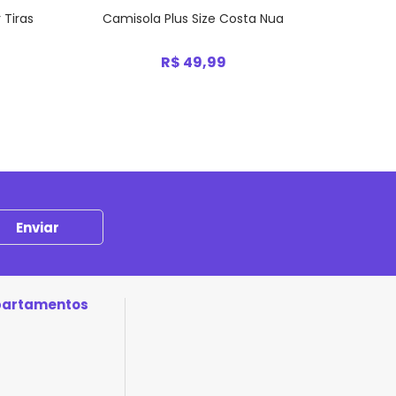
 Tiras
Camisola Plus Size Costa Nua
Robe P
R$ 49,99
partamentos