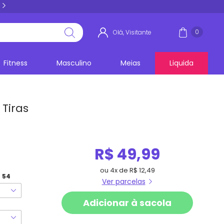
5% PIX E BOLETO
acima de R$ 100,00
0
Olá, Visitante
Fitness
Masculino
Meias
Liquida
Tiras
R$ 49,99
ou
4x
de
R$ 12,49
54
Ver parcelas