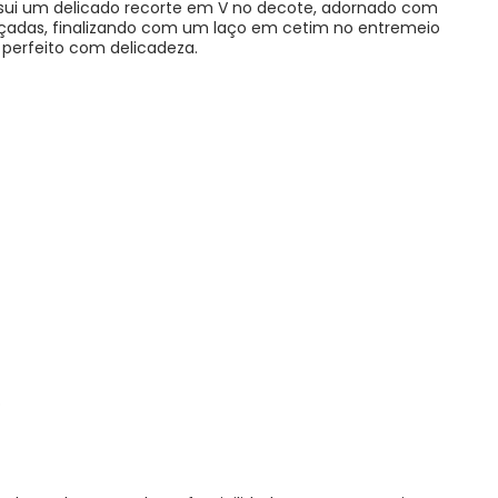
ossui um delicado recorte em V no decote, adornado com
açadas, finalizando com um laço em cetim no entremeio
 perfeito com delicadeza.
o