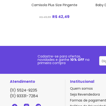
te Renda
Camisola Plus Size Pingente
Baby D
R$ 42,49
R$ 49,99
Cadastre-se para ofertas,
novidades e ganhe
10% OFF
na
primeira compra
Atendimento
Institucional
Quem somos
(11) 5524-9235
Seja Revendedora
(11) 93331-7284
Formas de pagamen