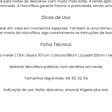
 para noites de descanso com muito mais estilo. A renda aplic
iado. A microfibra garante frescor e praticidade, sendo uma pe
Dicas de Uso:
relaxar em casa em momentos especiais. Também é uma ótima 
ue macio da microfibra, siga corretamente as instruções de lav
Ficha Técnica:
o mede 1,73m | Busto 107cm | Cintura 88cm | Quadril 120cm | Ve
Material: Microfibra poliéster com detalhes em renda
Tamanhos disponíveis: 48, 50, 52, 54
Indicação de uso: Noite, descanso, enxoval, lingerie plus size