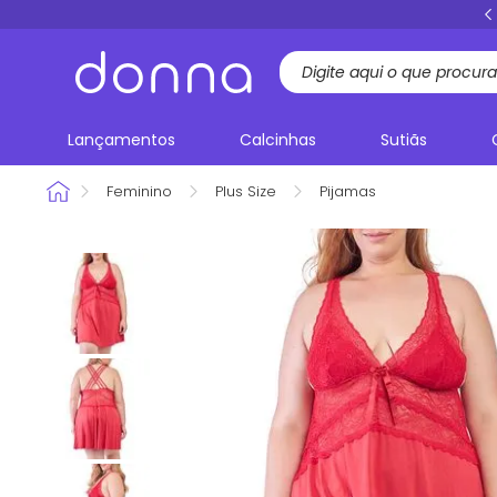
FRETE GRÁTIS
acima de R$ 199,00 Sul e Sudeste
Lançamentos
Calcinhas
Sutiãs
Feminino
Plus Size
Pijamas