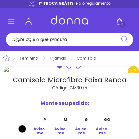
e
1ª TROCA GRÁTIS
leia o regulamento
0
Feminino
Pijamas
Camisola
25%
OFF
Camisola Microfibra Faixa Renda
Código:
CM3075
Monte seu pedido:
P
M
G
GG
Avise-
Avise-
Avise-
Avise-
me
me
me
me