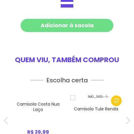
=
Adicionar à sacola
QUEM VIU, TAMBÉM COMPROU
Escolha certa
0%
20%
FF
OFF
Camisola Costa Nua
nha
Camisola Tule Renda
Laço
R$ 39,99