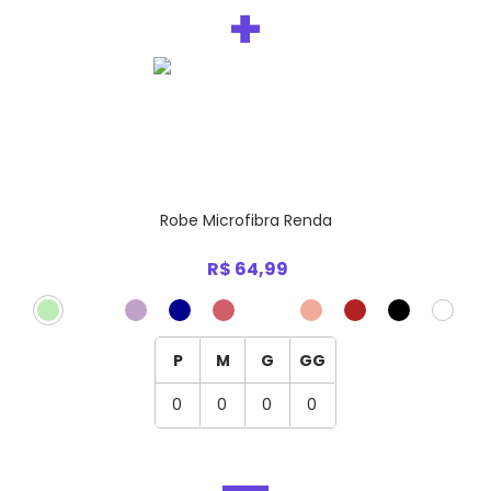
+
Robe Microfibra Renda
R$ 64,99
P
M
G
GG