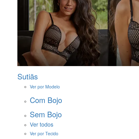
Sutiãs
Ver por Modelo
Com Bojo
Sem Bojo
Ver todos
Ver por Tecido