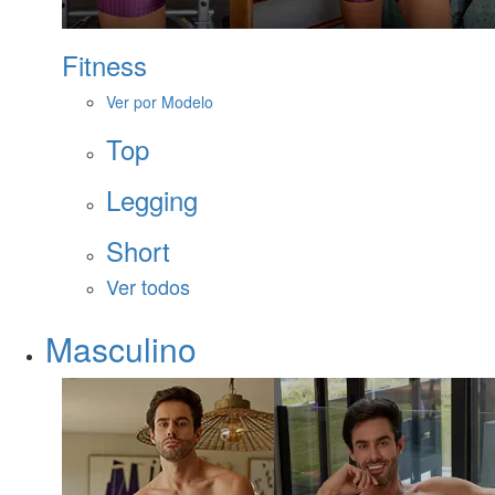
Fitness
Ver por Modelo
Top
Legging
Short
Ver todos
Masculino