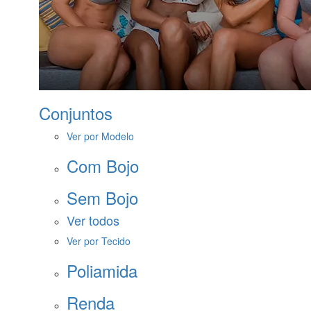
Conjuntos
Ver por Modelo
Com Bojo
Sem Bojo
Ver todos
Ver por Tecido
Poliamida
Renda