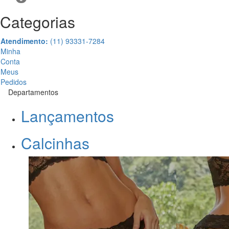
Categorias
Atendimento:
(11) 93331-7284
Minha
Conta
Meus
Pedidos
Departamentos
Lançamentos
Calcinhas