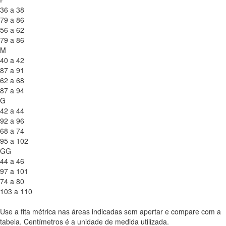
36 a 38
79 a 86
56 a 62
79 a 86
M
40 a 42
87 a 91
62 a 68
87 a 94
G
42 a 44
92 a 96
68 a 74
95 a 102
GG
44 a 46
97 a 101
74 a 80
103 a 110
Use a fita métrica nas áreas indicadas sem apertar e compare com a
tabela. Centímetros é a unidade de medida utilizada.