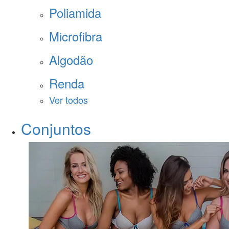
Poliamida
Microfibra
Algodão
Renda
Ver todos
Conjuntos