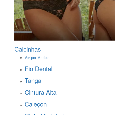
Calcinhas
Ver por Modelo
Fio Dental
Tanga
Cintura Alta
Caleçon