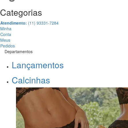
Categorias
Atendimento:
(11) 93331-7284
Minha
Conta
Meus
Pedidos
Departamentos
Lançamentos
Calcinhas