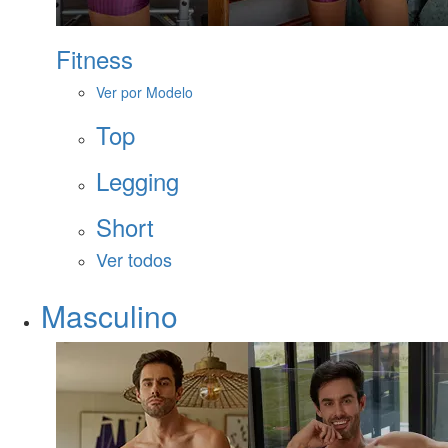
Fitness
Ver por Modelo
Top
Legging
Short
Ver todos
Masculino