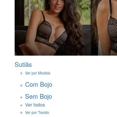
Sutiãs
Ver por Modelo
Com Bojo
Sem Bojo
Ver todos
Ver por Tecido