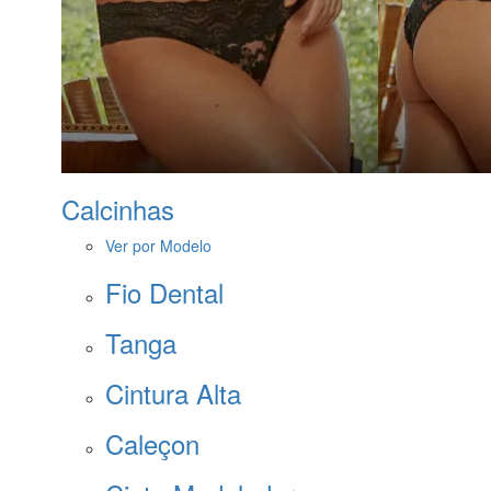
Calcinhas
Ver por Modelo
Fio Dental
Tanga
Cintura Alta
Caleçon