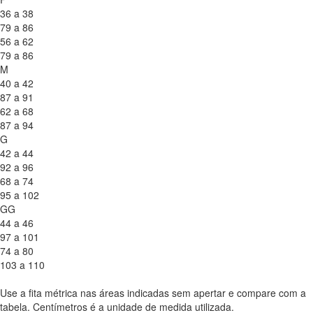
36 a 38
79 a 86
56 a 62
79 a 86
M
40 a 42
87 a 91
62 a 68
87 a 94
G
42 a 44
92 a 96
68 a 74
95 a 102
GG
44 a 46
97 a 101
74 a 80
103 a 110
Use a fita métrica nas áreas indicadas sem apertar e compare com a
tabela. Centímetros é a unidade de medida utilizada.