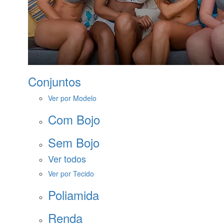
Conjuntos
Ver por Modelo
Com Bojo
Sem Bojo
Ver todos
Ver por Tecido
Poliamida
Renda