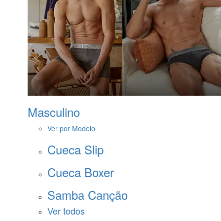
Masculino
Ver por Modelo
Cueca Slip
Cueca Boxer
Samba Canção
Ver todos