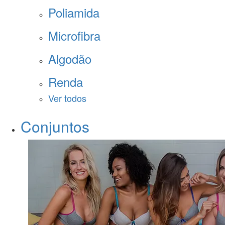
Poliamida
Microfibra
Algodão
Renda
Ver todos
Conjuntos