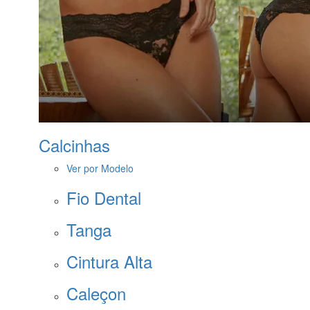
Calcinhas
Ver por Modelo
Fio Dental
Tanga
Cintura Alta
Caleçon