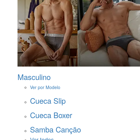
Masculino
Ver por Modelo
Cueca Slip
Cueca Boxer
Samba Canção
Ver todos