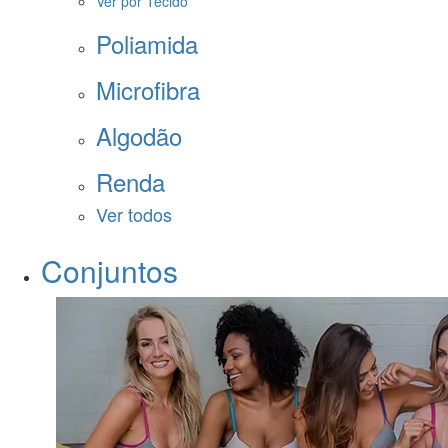
Ver por Tecido
Poliamida
Microfibra
Algodão
Renda
Ver todos
Conjuntos