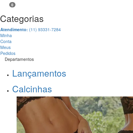
0
Categorias
Atendimento:
(11) 93331-7284
Minha
Conta
Meus
Pedidos
Departamentos
Lançamentos
Calcinhas