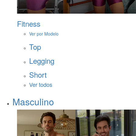
Fitness
Ver por Modelo
Top
Legging
Short
Ver todos
Masculino