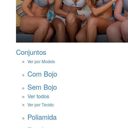
Conjuntos
Ver por Modelo
Com Bojo
Sem Bojo
Ver todos
Ver por Tecido
Poliamida