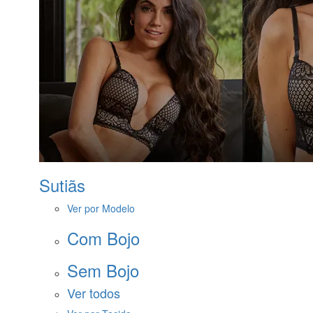
Sutiãs
Ver por Modelo
Com Bojo
Sem Bojo
Ver todos