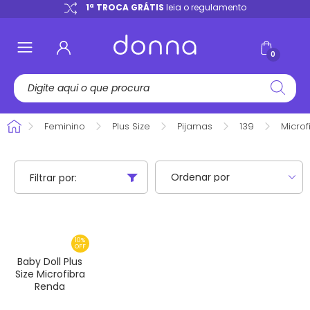
e
1ª TROCA GRÁTIS
leia o regulamento
0
Feminino
Plus Size
Pijamas
139
Microf
Filtrar por:
10%
OFF
Baby Doll Plus
Size Microfibra
Renda