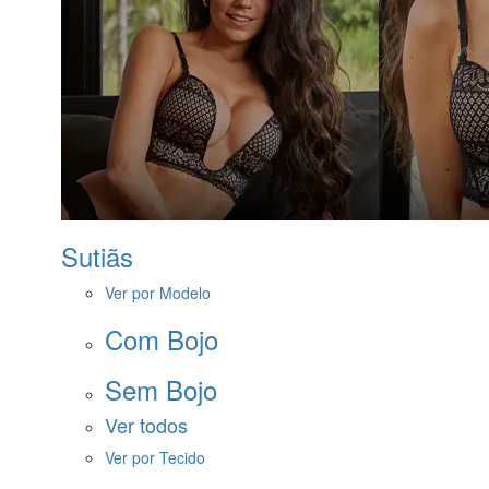
Sutiãs
Ver por Modelo
Com Bojo
Sem Bojo
Ver todos
Ver por Tecido