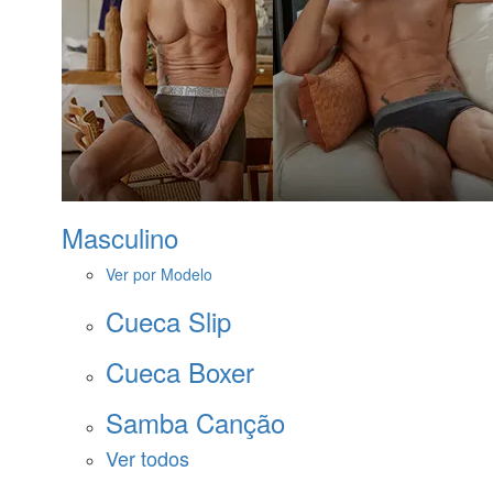
Masculino
Ver por Modelo
Cueca Slip
Cueca Boxer
Samba Canção
Ver todos