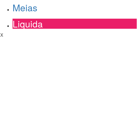
Meias
Liquida
X