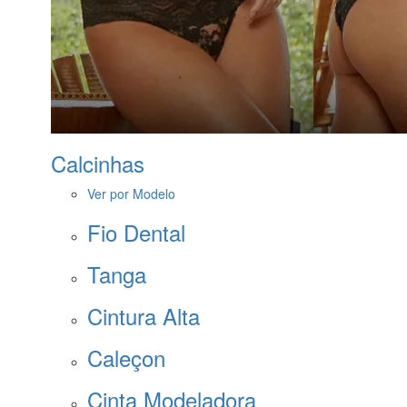
Calcinhas
Ver por Modelo
Fio Dental
Tanga
Cintura Alta
Caleçon
Cinta Modeladora