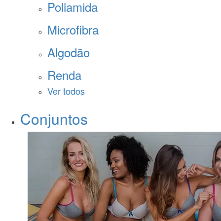
Poliamida
Microfibra
Algodão
Renda
Ver todos
Conjuntos