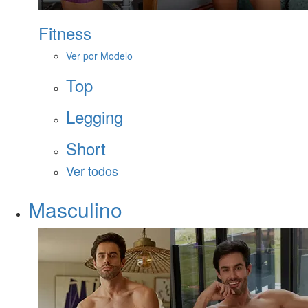
Fitness
Ver por Modelo
Top
Legging
Short
Ver todos
Masculino