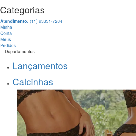
Categorias
Atendimento:
(11) 93331-7284
Minha
Conta
Meus
Pedidos
Departamentos
Lançamentos
Calcinhas