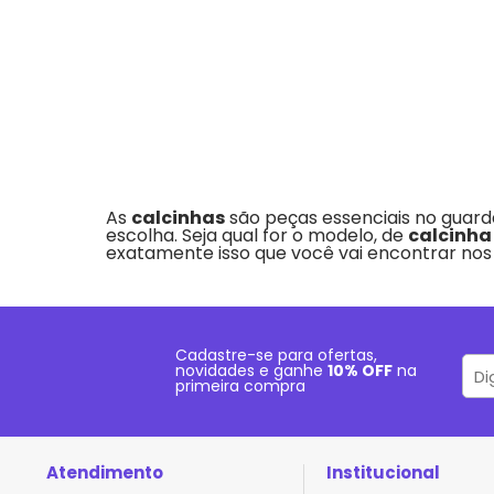
As
calcinhas
são peças essenciais no guarda
escolha. Seja qual for o modelo, de
calcinha 
exatamente isso que você vai encontrar no
Cadastre-se para ofertas,
novidades e ganhe
10% OFF
na
primeira compra
Atendimento
Institucional