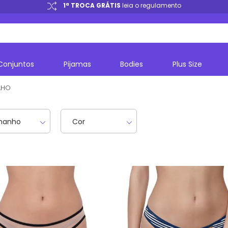
1ª TROCA GRÁTIS
leia o regulamento
Conjuntos
Pijamas
Bodies
Plus Size
LHO
manho
Cor