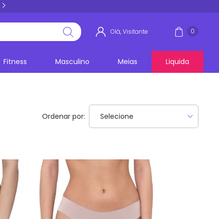
5% PIX E BOLETO
acima de R$ 100,00
0
Olá, Visitante
Fitness
Masculino
Meias
Liquida
Ordenar por: