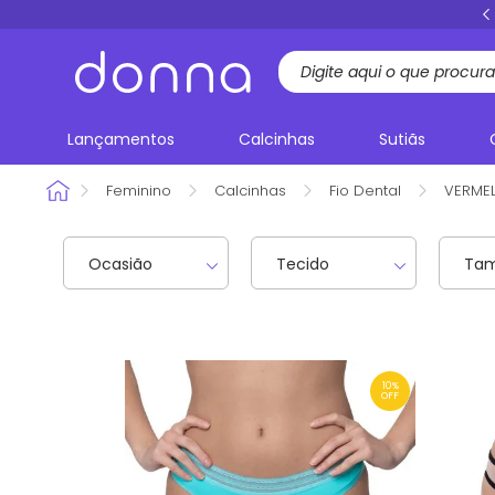
FRETE GRÁTIS
acima de R$ 199,00 Sul e Sudeste
Lançamentos
Calcinhas
Sutiãs
Feminino
Calcinhas
Fio Dental
VERME
Ocasião
Tecido
Ta
10%
OFF