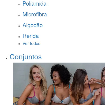
Poliamida
Microfibra
Algodão
Renda
Ver todos
Conjuntos