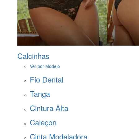
Calcinhas
Ver por Modelo
Fio Dental
Tanga
Cintura Alta
Caleçon
Cinta Modeladora