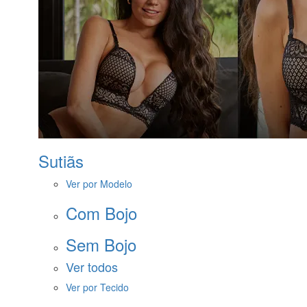
Sutiãs
Ver por Modelo
Com Bojo
Sem Bojo
Ver todos
Ver por Tecido