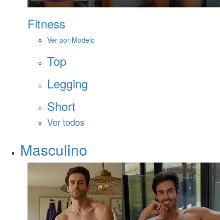
Fitness
Ver por Modelo
Top
Legging
Short
Ver todos
Masculino