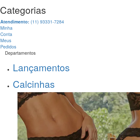
Categorias
Atendimento:
(11) 93331-7284
Minha
Conta
Meus
Pedidos
Departamentos
Lançamentos
Calcinhas