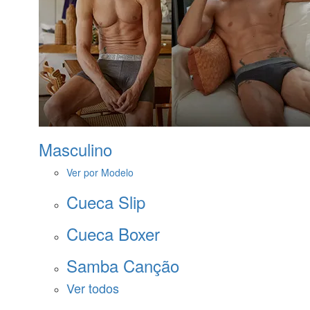
Masculino
Ver por Modelo
Cueca Slip
Cueca Boxer
Samba Canção
Ver todos