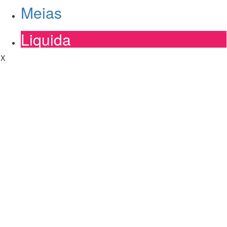
Meias
Liquida
X