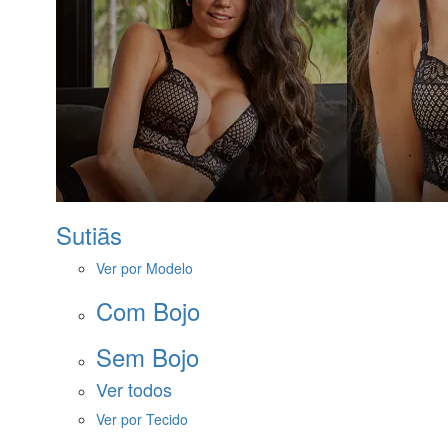
Sutiãs
Ver por Modelo
Com Bojo
Sem Bojo
Ver todos
Ver por Tecido