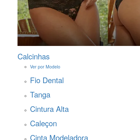
Calcinhas
Ver por Modelo
Fio Dental
Tanga
Cintura Alta
Caleçon
Cinta Modeladora