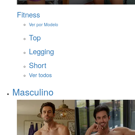
Fitness
Ver por Modelo
Top
Legging
Short
Ver todos
Masculino