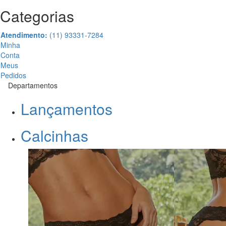
Categorias
Atendimento:
(11) 93331-7284
Minha
Conta
Meus
Pedidos
Departamentos
Lançamentos
Calcinhas