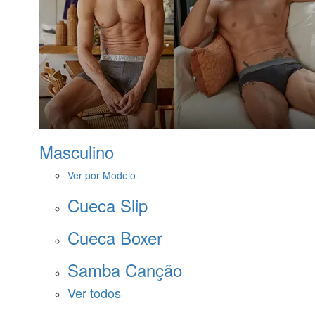
Masculino
Ver por Modelo
Cueca Slip
Cueca Boxer
Samba Canção
Ver todos