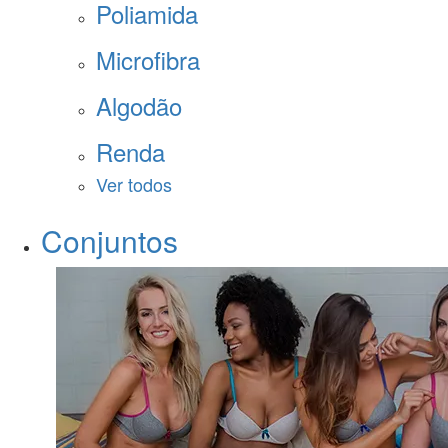
Poliamida
Microfibra
Algodão
Renda
Ver todos
Conjuntos